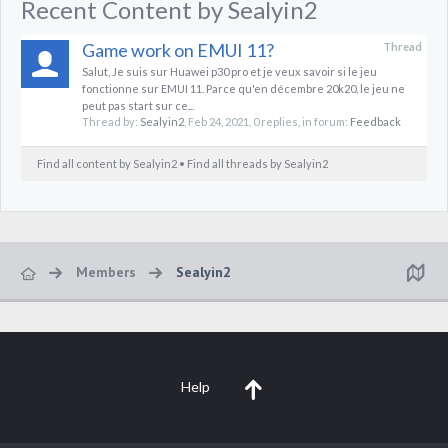
Recent Content by Sealyin2
Game work on EMUI 11?
Thread
Salut, Je suis sur Huawei p30 pro et je veux savoir si le jeu
fonctionne sur EMUI 11. Parce qu'en décembre 20k20, le jeu ne
peut pas start sur ce...
Thread by:
Sealyin2
,
Feb 24, 2021
, 0 replies, in forum:
Feedback
Find all content by Sealyin2
Find all threads by Sealyin2
Members
Sealyin2
Help